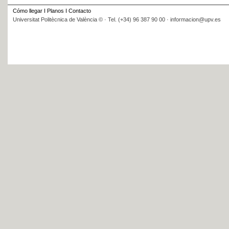
Cómo llegar
I
Planos
I
Contacto
Universitat Politècnica de València © · Tel. (+34) 96 387 90 00 · informacion@upv.es