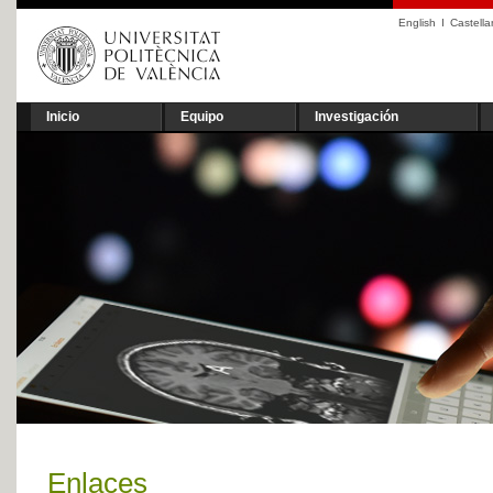
English
I
Castell
Inicio
Equipo
Investigación
Enlaces