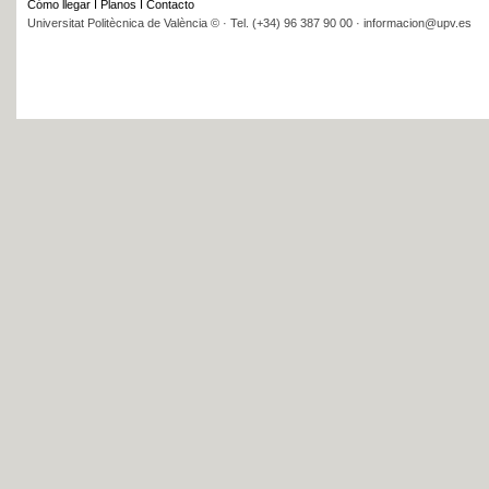
Cómo llegar
I
Planos
I
Contacto
Universitat Politècnica de València © · Tel. (+34) 96 387 90 00 · informacion@upv.es