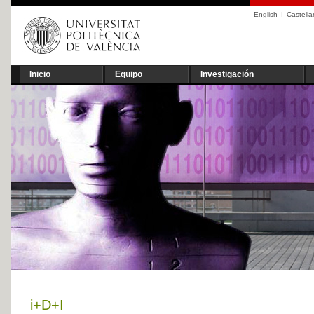
English
I
Castell
Inicio
Equipo
Investigación
i+D+I